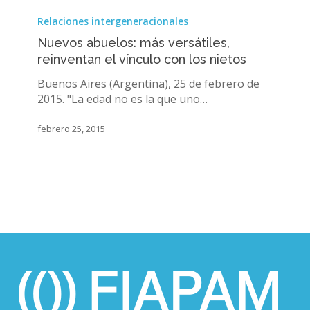
Nuevos
abuelos:
Relaciones intergeneracionales
más
Nuevos abuelos: más versátiles,
versátiles,
reinventan el vínculo con los nietos
reinventan
el
Buenos Aires (Argentina), 25 de febrero de
vínculo
2015. "La edad no es la que uno…
con
los
febrero 25, 2015
nietos