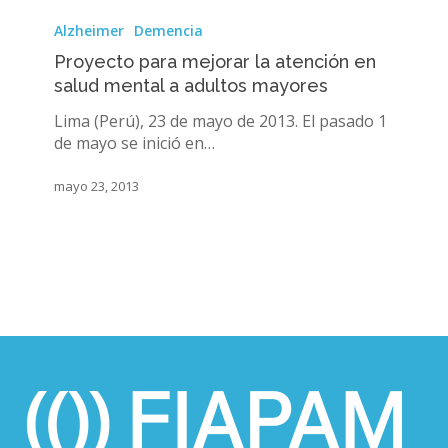
Proyecto
para
Alzheimer
Demencia
mejorar
Proyecto para mejorar la atención en
la
salud mental a adultos mayores
atención
en
Lima (Perú), 23 de mayo de 2013. El pasado 1
salud
de mayo se inició en…
mental
a
mayo 23, 2013
adultos
mayores