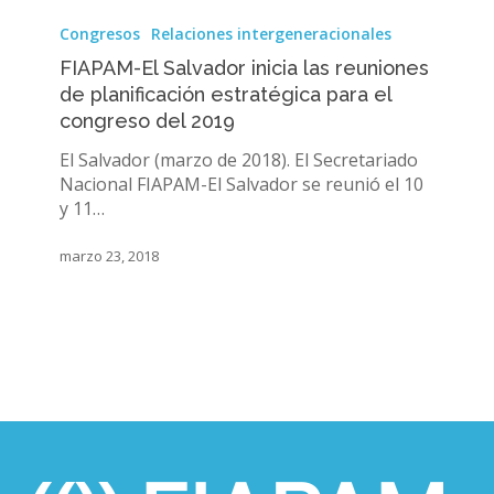
FIAPAM-
El
Congresos
Relaciones intergeneracionales
Salvador
FIAPAM-El Salvador inicia las reuniones
inicia
de planificación estratégica para el
las
congreso del 2019
reuniones
de
El Salvador (marzo de 2018). El Secretariado
planificación
Nacional FIAPAM-El Salvador se reunió el 10
estratégica
y 11…
para
el
marzo 23, 2018
congreso
del
2019