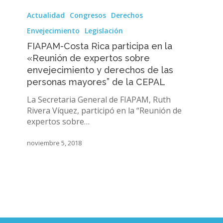
FIAPAM-
Costa
Actualidad
Congresos
Derechos
Rica
Envejecimiento
Legislación
participa
en
FIAPAM-Costa Rica participa en la
la
«Reunión de expertos sobre
«Reunión
envejecimiento y derechos de las
de
personas mayores” de la CEPAL
expertos
sobre
La Secretaria General de FIAPAM, Ruth
envejecimiento
Rivera Víquez, participó en la “Reunión de
y
expertos sobre…
derechos
de
noviembre 5, 2018
las
personas
mayores”
de
la
CEPAL