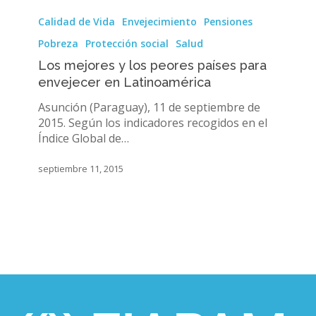
Los
mejores
Calidad de Vida
Envejecimiento
Pensiones
y
Pobreza
Protección social
Salud
los
peores
Los mejores y los peores países para
países
envejecer en Latinoamérica
para
Asunción (Paraguay), 11 de septiembre de
envejecer
2015. Según los indicadores recogidos en el
en
Índice Global de…
Latinoamérica
septiembre 11, 2015