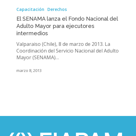
El
SENAMA
Capacitación
Derechos
lanza
El SENAMA lanza el Fondo Nacional del
el
Adulto Mayor para ejecutores
Fondo
intermedios
Nacional
del
Valparaiso (Chile), 8 de marzo de 2013. La
Adulto
Coordinación del Servicio Nacional del Adulto
Mayor
Mayor (SENAMA)…
para
ejecutores
marzo 8, 2013
intermedios