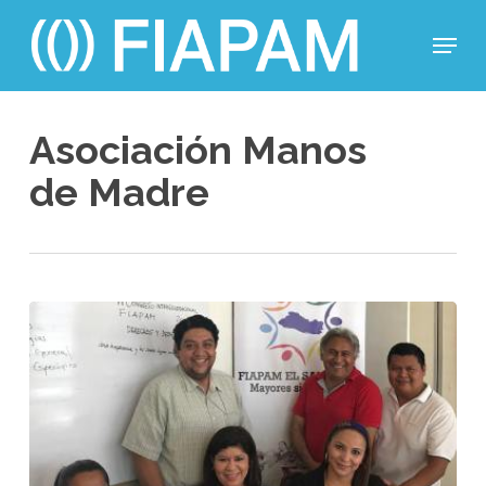
Skip
Menu
to
main
Close
content
Menu
Asociación Manos
de Madre