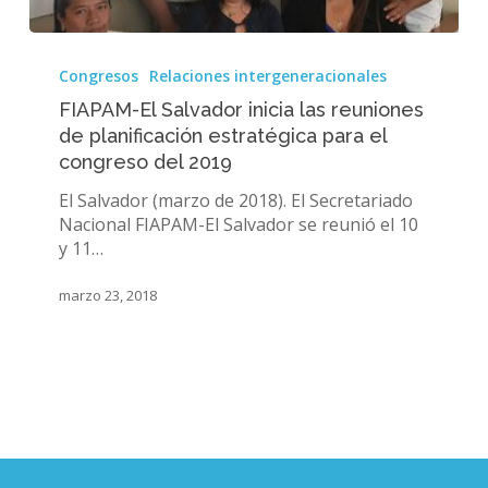
FIAPAM-
El
Congresos
Relaciones intergeneracionales
Salvador
FIAPAM-El Salvador inicia las reuniones
inicia
de planificación estratégica para el
las
congreso del 2019
reuniones
de
El Salvador (marzo de 2018). El Secretariado
planificación
Nacional FIAPAM-El Salvador se reunió el 10
estratégica
y 11…
para
el
marzo 23, 2018
congreso
del
2019