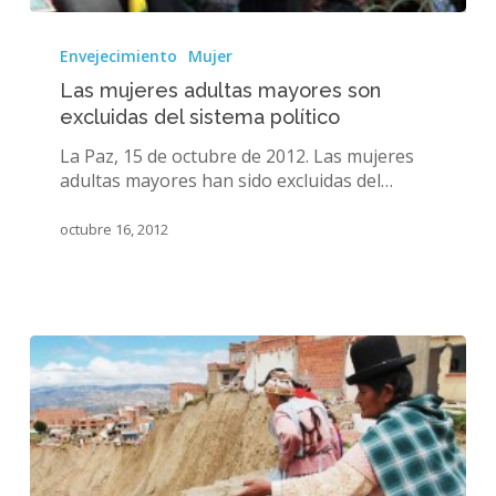
Las
mujeres
Envejecimiento
Mujer
adultas
Las mujeres adultas mayores son
mayores
excluidas del sistema político
son
excluidas
La Paz, 15 de octubre de 2012. Las mujeres
del
adultas mayores han sido excluidas del…
sistema
político
octubre 16, 2012