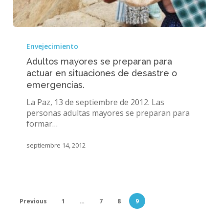
Adultos
mayores
Envejecimiento
se
Adultos mayores se preparan para
preparan
actuar en situaciones de desastre o
para
emergencias.
actuar
en
La Paz, 13 de septiembre de 2012. Las
situaciones
personas adultas mayores se preparan para
de
formar…
desastre
o
septiembre 14, 2012
emergencias.
Previous
1
…
7
8
9