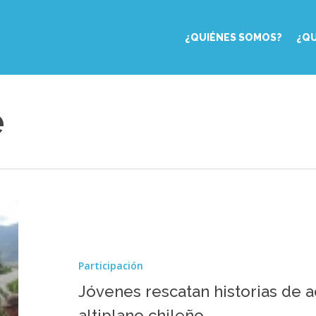
¿QUIÉNES SOMOS?
¿Q
e
Jóvenes
rescatan
historias
de
Participación
adultos
mayores
Jóvenes rescatan historias de 
del
altiplano chileño