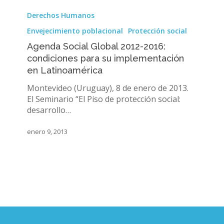
Agenda
Social
Derechos Humanos
Global
Envejecimiento poblacional
Protección social
2012-
2016:
Agenda Social Global 2012-2016:
condiciones
condiciones para su implementación
para
en Latinoamérica
su
Montevideo (Uruguay), 8 de enero de 2013.
implementación
El Seminario “El Piso de protección social:
en
desarrollo…
Latinoamérica
enero 9, 2013