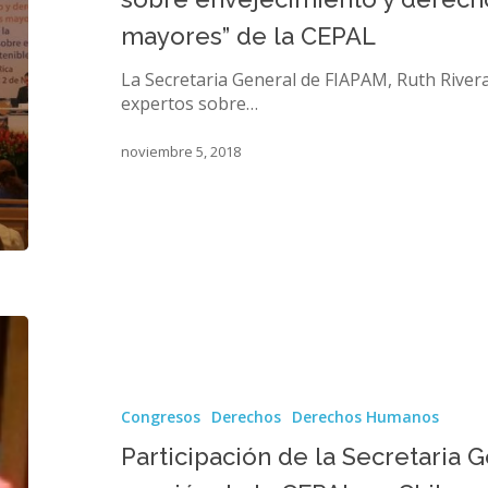
de
expertos
mayores” de la CEPAL
sobre
envejecimiento
La Secretaria General de FIAPAM, Ruth Rivera
y
expertos sobre…
derechos
de
noviembre 5, 2018
las
personas
mayores”
de
la
CEPAL
Participación
de
la
Secretaria
Congresos
Derechos
Derechos Humanos
General
de
Participación de la Secretaria
FIAPAM