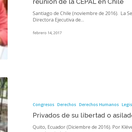
reunión de la CEPAL en Chile
en
reunión
Santiago de Chile (noviembre de 2016). La S
de
Directora Ejecutiva de…
la
CEPAL
febrero 14, 2017
en
Chile
Privados
de
su
libertad
Congresos
Derechos
Derechos Humanos
Legi
o
asilados
Privados de su libertad o asila
por
su
Quito, Ecuador (Diciembre de 2016). Por Klév
voluntad