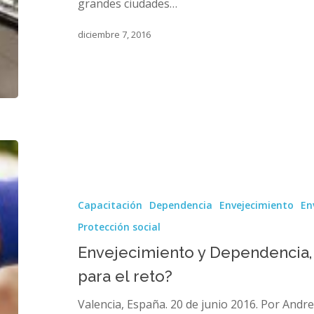
grandes ciudades…
diciembre 7, 2016
Envejecimiento
y
Dependencia,
¿estamos
Capacitación
Dependencia
Envejecimiento
En
preparados
para
Protección social
el
Envejecimiento y Dependencia
reto?
para el reto?
Valencia, España. 20 de junio 2016. Por Andr