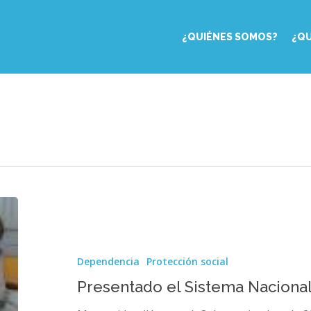
¿QUIÉNES SOMOS?
¿Q
Presentado
el
Sistema
Nacional
Dependencia
Protección social
Integrado
de
Presentado el Sistema Naciona
Cuidados