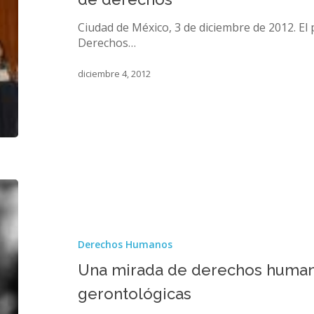
un
enfoque
Ciudad de México, 3 de diciembre de 2012. El
de
Derechos…
derechos
diciembre 4, 2012
Una
mirada
de
derechos
Derechos Humanos
humanos
en
Una mirada de derechos humano
las
gerontológicas
políticas
gerontológicas