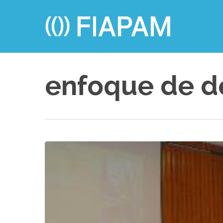
Skip
to
main
content
enfoque de d