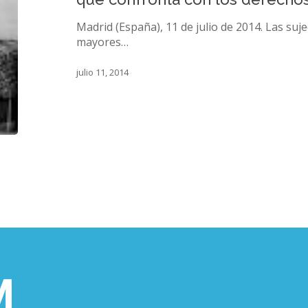
vacío
legal
Madrid (España), 11 de julio de 2014. Las suje
que
mayores…
confronta
con
julio 11, 2014
los
derechos
humanos