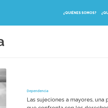
¿QUIÉNES SOMOS?
¿Q
a
Las
sujeciones
a
mayores,
Dependencia
una
práctica
Las sujeciones a mayores, una p
con
que confronta con los derech