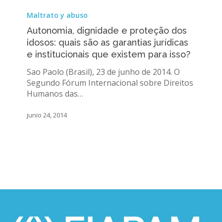
Autonomia,
dignidade
Maltrato y abuso
e
Autonomia, dignidade e proteção dos
proteção
idosos: quais são as garantias jurídicas
dos
e institucionais que existem para isso?
idosos:
quais
Sao Paolo (Brasil), 23 de junho de 2014. O
são
Segundo Fórum Internacional sobre Direitos
as
Humanos das…
garantias
jurídicas
junio 24, 2014
e
institucionais
que
existem
para
isso?