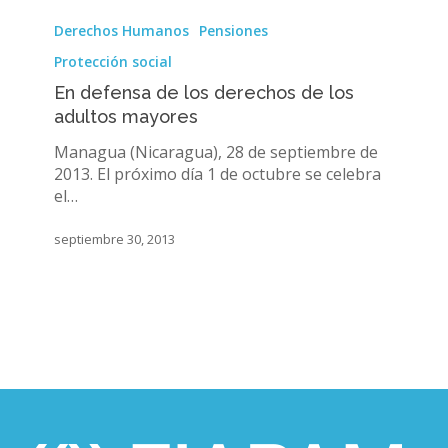
En
defensa
Derechos Humanos
Pensiones
de
Protección social
los
derechos
En defensa de los derechos de los
de
adultos mayores
los
Managua (Nicaragua), 28 de septiembre de
adultos
2013. El próximo día 1 de octubre se celebra
mayores
el…
septiembre 30, 2013