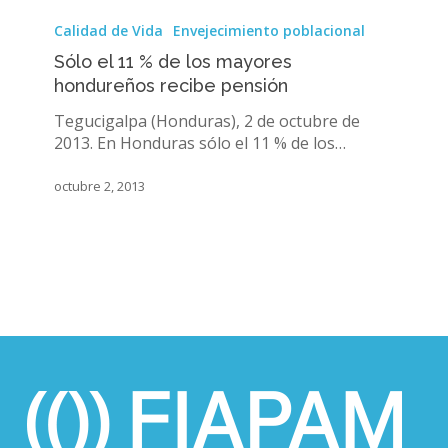
Sólo
el
Calidad de Vida
Envejecimiento poblacional
11
Sólo el 11 % de los mayores
%
hondureños recibe pensión
de
los
Tegucigalpa (Honduras), 2 de octubre de
mayores
2013. En Honduras sólo el 11 % de los…
hondureños
recibe
octubre 2, 2013
pensión