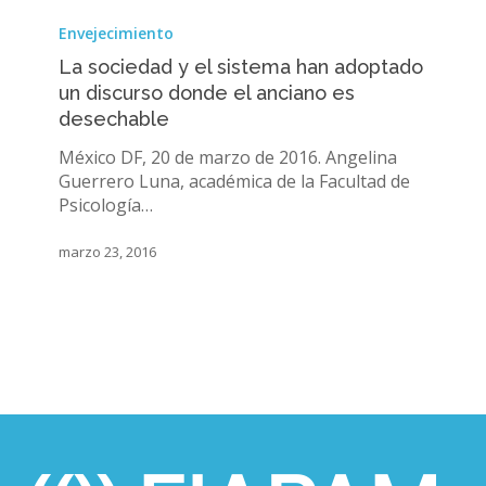
La
sociedad
Envejecimiento
y
La sociedad y el sistema han adoptado
el
un discurso donde el anciano es
sistema
desechable
han
adoptado
México DF, 20 de marzo de 2016. Angelina
un
Guerrero Luna, académica de la Facultad de
discurso
Psicología…
donde
el
marzo 23, 2016
anciano
es
desechable