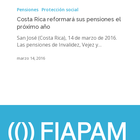
Costa
Rica
Pensiones
Protección social
reformará
Costa Rica reformará sus pensiones el
sus
próximo año
pensiones
el
San José (Costa Rica), 14 de marzo de 2016.
próximo
Las pensiones de Invalidez, Vejez y…
año
marzo 14, 2016