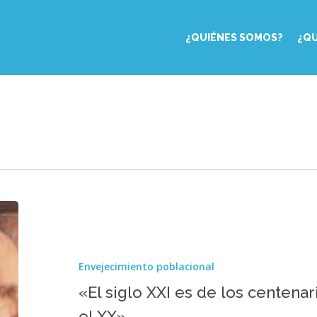
¿QUIÉNES SOMOS?
¿Q
«El
siglo
XXI
es
Envejecimiento poblacional
de
los
«El siglo XXI es de los centena
centenarios,
el XX»