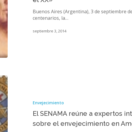
la
juventud
Buenos Aires (Argentina), 3 de septiembre de 2
quedó
centenarios, la…
en
el
septiembre 3, 2014
XX»
El
SENAMA
reúne
a
Envejecimiento
expertos
internacionales
El SENAMA reúne a expertos int
para
sobre el envejecimiento en Amé
debatir
sobre