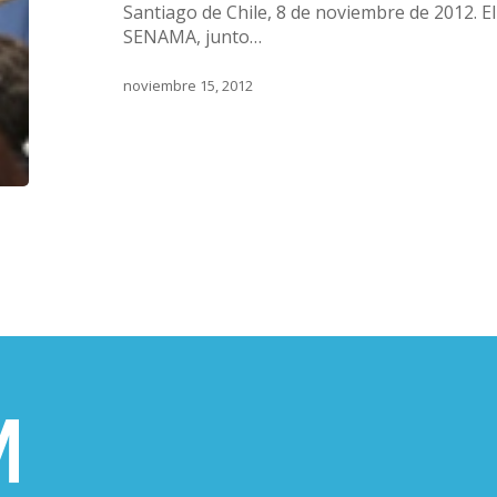
Santiago de Chile, 8 de noviembre de 2012. El
el
SENAMA, junto…
envejecimiento
en
noviembre 15, 2012
América
Latina