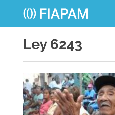
Skip
to
main
content
Ley 6243