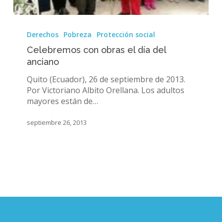
Celebremos
con
Derechos
Pobreza
Protección social
obras
Celebremos con obras el día del
el
anciano
día
del
Quito (Ecuador), 26 de septiembre de 2013.
anciano
Por Victoriano Albito Orellana. Los adultos
mayores están de…
septiembre 26, 2013