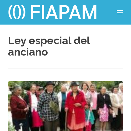
Skip
Menu
to
main
Close
content
Menu
Ley especial del
anciano