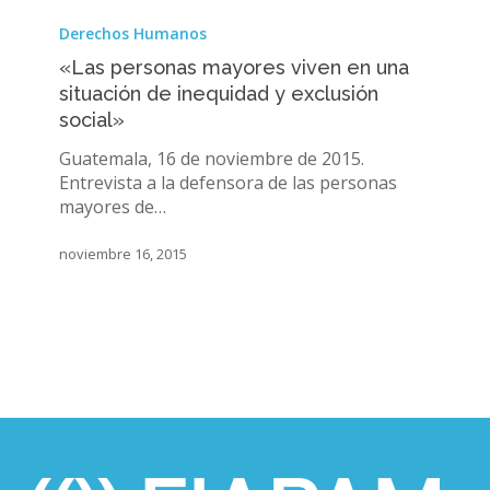
«Las
personas
Derechos Humanos
mayores
«Las personas mayores viven en una
viven
situación de inequidad y exclusión
en
social»
una
situación
Guatemala, 16 de noviembre de 2015.
de
Entrevista a la defensora de las personas
inequidad
mayores de…
y
exclusión
noviembre 16, 2015
social»