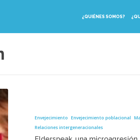
¿QUIÉNES SOMOS?
¿Q
n
Elderspeak,
una
microagresión
habitual
Envejecimiento
Envejecimiento poblacional
Ma
hacia
los
Relaciones intergeneracionales
mayores,
Elderspeak, una microagresión h