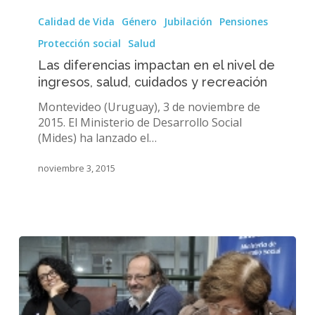
Las
diferencias
Calidad de Vida
Género
Jubilación
Pensiones
impactan
Protección social
Salud
en
el
Las diferencias impactan en el nivel de
nivel
ingresos, salud, cuidados y recreación
de
Montevideo (Uruguay), 3 de noviembre de
ingresos,
2015. El Ministerio de Desarrollo Social
salud,
(Mides) ha lanzado el…
cuidados
y
noviembre 3, 2015
recreación