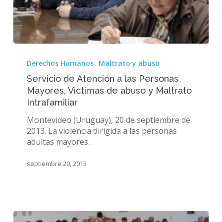
Servicio
de
Derechos Humanos
Maltrato y abuso
Atención
Servicio de Atención a las Personas
a
Mayores, Víctimas de abuso y Maltrato
las
Intrafamiliar
Personas
Mayores,
Montevideo (Uruguay), 20 de septiembre de
Víctimas
2013. La violencia dirigida a las personas
de
adultas mayores…
abuso
y
septiembre 20, 2013
Maltrato
Intrafamiliar