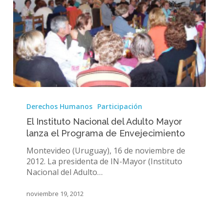
El
Instituto
Derechos Humanos
Participación
Nacional
El Instituto Nacional del Adulto Mayor
del
lanza el Programa de Envejecimiento
Adulto
Mayor
Montevideo (Uruguay), 16 de noviembre de
lanza
2012. La presidenta de IN-Mayor (Instituto
el
Nacional del Adulto…
Programa
de
noviembre 19, 2012
Envejecimiento