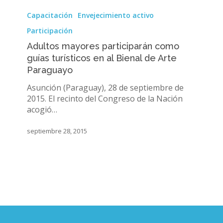
Adultos
mayores
Capacitación
Envejecimiento activo
participarán
Participación
como
guías
Adultos mayores participarán como
turísticos
guías turísticos en al Bienal de Arte
en
Paraguayo
al
Asunción (Paraguay), 28 de septiembre de
Bienal
2015. El recinto del Congreso de la Nación
de
acogió…
Arte
Paraguayo
septiembre 28, 2015