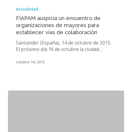
FIAPAM
auspicia
Actualidad
un
FIAPAM auspicia un encuentro de
encuentro
organizaciones de mayores para
de
establecer vías de colaboración
organizaciones
de
Santander (España), 14 de octubre de 2015.
mayores
El próximo día 16 de octubre la ciudad…
para
establecer
octubre 14, 2015
vías
de
colaboración