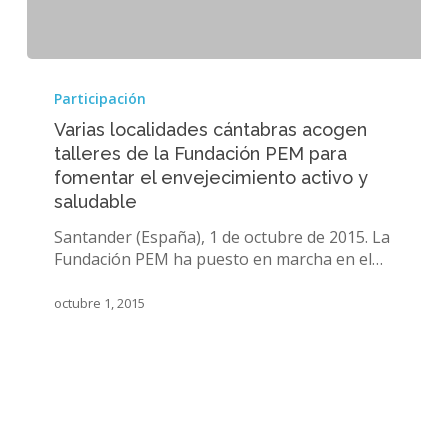
Varias
localidades
Participación
cántabras
Varias localidades cántabras acogen
acogen
talleres de la Fundación PEM para
talleres
fomentar el envejecimiento activo y
de
la
saludable
Fundación
Santander (España), 1 de octubre de 2015. La
PEM
Fundación PEM ha puesto en marcha en el…
para
fomentar
octubre 1, 2015
el
envejecimiento
activo
y
saludable