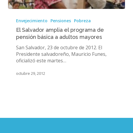
El
Salvador
Envejecimiento
Pensiones
Pobreza
amplia
El Salvador amplia el programa de
el
pensión básica a adultos mayores
programa
de
San Salvador, 23 de octubre de 2012. El
pensión
Presidente salvadoreño, Mauricio Funes,
básica
oficializó este martes…
a
adultos
octubre 29, 2012
mayores