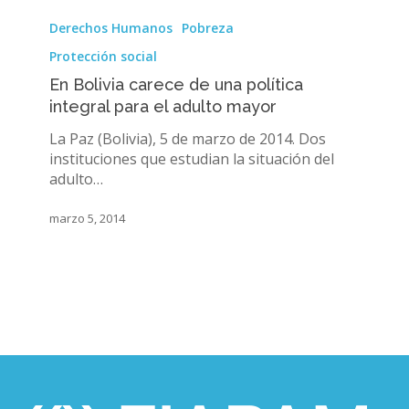
En
Bolivia
Derechos Humanos
Pobreza
carece
Protección social
de
una
En Bolivia carece de una política
política
integral para el adulto mayor
integral
La Paz (Bolivia), 5 de marzo de 2014. Dos
para
instituciones que estudian la situación del
el
adulto…
adulto
mayor
marzo 5, 2014