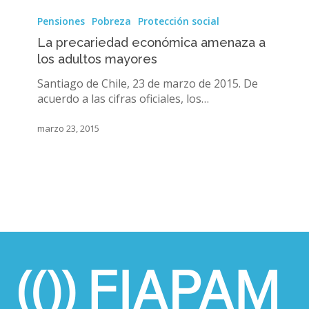
La
precariedad
Pensiones
Pobreza
Protección social
económica
La precariedad económica amenaza a
amenaza
los adultos mayores
a
los
Santiago de Chile, 23 de marzo de 2015. De
adultos
acuerdo a las cifras oficiales, los…
mayores
marzo 23, 2015