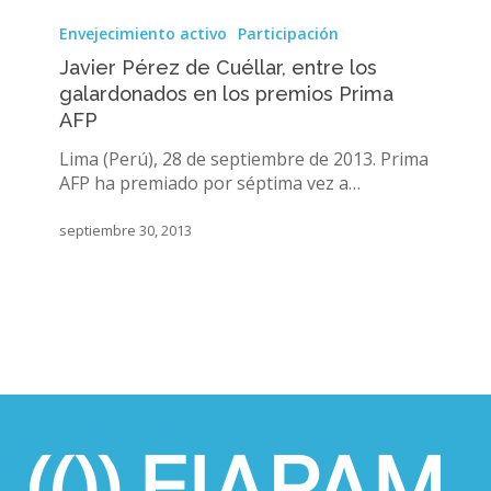
Javier
Pérez
Envejecimiento activo
Participación
de
Javier Pérez de Cuéllar, entre los
Cuéllar,
galardonados en los premios Prima
entre
AFP
los
galardonados
Lima (Perú), 28 de septiembre de 2013. Prima
en
AFP ha premiado por séptima vez a…
los
premios
septiembre 30, 2013
Prima
AFP