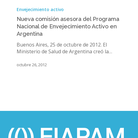
Nueva
comisión
Envejecimiento activo
asesora
Nueva comisión asesora del Programa
del
Nacional de Envejecimiento Activo en
Programa
Argentina
Nacional
de
Buenos Aires, 25 de octubre de 2012. El
Envejecimiento
Ministerio de Salud de Argentina creó la…
Activo
en
octubre 26, 2012
Argentina