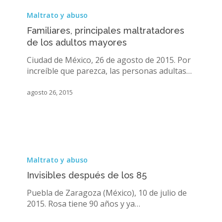
Familiares,
principales
Maltrato y abuso
maltratadores
Familiares, principales maltratadores
de
de los adultos mayores
los
adultos
Ciudad de México, 26 de agosto de 2015. Por
mayores
increíble que parezca, las personas adultas…
agosto 26, 2015
Invisibles
después
Maltrato y abuso
de
Invisibles después de los 85
los
85
Puebla de Zaragoza (México), 10 de julio de
2015. Rosa tiene 90 años y ya…