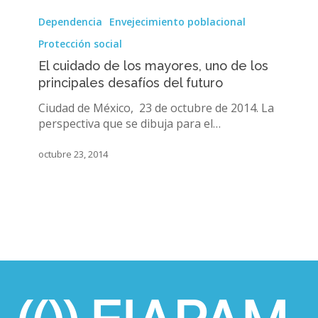
El
cuidado
Dependencia
Envejecimiento poblacional
de
Protección social
los
mayores,
El cuidado de los mayores, uno de los
uno
principales desafíos del futuro
de
Ciudad de México, 23 de octubre de 2014. La
los
perspectiva que se dibuja para el…
principales
desafíos
octubre 23, 2014
del
futuro