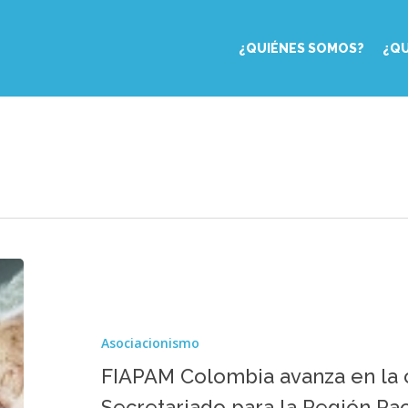
¿QUIÉNES SOMOS?
¿Q
FIAPAM
Colombia
avanza
en
Asociacionismo
la
constitución
FIAPAM Colombia avanza en la c
del
Secretariado para la Región Pac