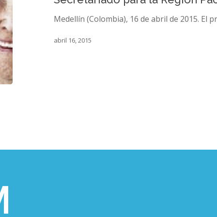
Secretariado
para
Medellín (Colombia), 16 de abril de 2015. El p
la
Región
abril 16, 2015
Pacífico