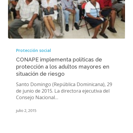
CONAPE
implementa
Protección social
políticas
CONAPE implementa políticas de
de
protección a los adultos mayores en
protección
situación de riesgo
a
los
Santo Domingo (República Dominicana), 29
adultos
de junio de 2015. La directora ejecutiva del
mayores
Consejo Nacional…
en
situación
julio 2, 2015
de
riesgo