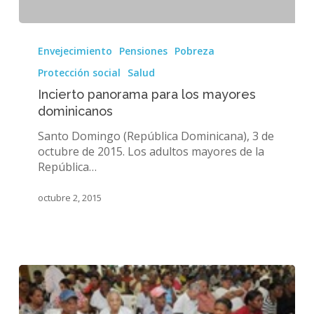
Incierto
panorama
Envejecimiento
Pensiones
Pobreza
para
Protección social
Salud
los
mayores
Incierto panorama para los mayores
dominicanos
dominicanos
Santo Domingo (República Dominicana), 3 de
octubre de 2015. Los adultos mayores de la
República…
octubre 2, 2015