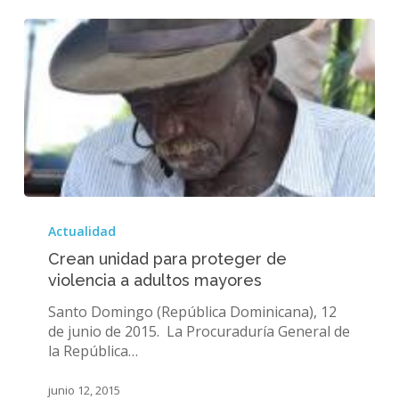
Crean
unidad
Actualidad
para
Crean unidad para proteger de
proteger
violencia a adultos mayores
de
violencia
Santo Domingo (República Dominicana), 12
a
de junio de 2015. La Procuraduría General de
adultos
la República…
mayores
junio 12, 2015