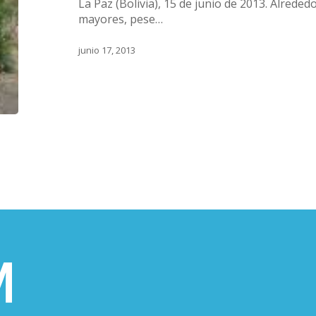
La Paz (Bolivia), 15 de junio de 2013. Alrede
mayores, pese…
junio 17, 2013