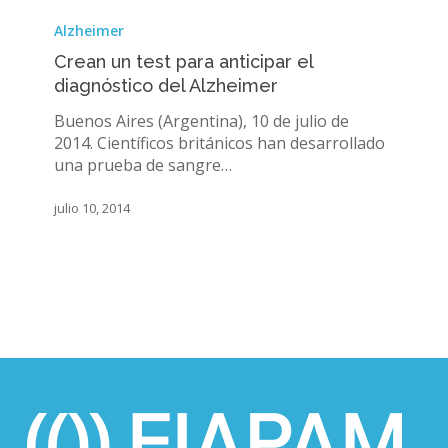
Crean
un
Alzheimer
test
Crean un test para anticipar el
para
diagnóstico del Alzheimer
anticipar
el
Buenos Aires (Argentina), 10 de julio de
diagnóstico
2014. Científicos británicos han desarrollado
del
una prueba de sangre…
Alzheimer
julio 10, 2014