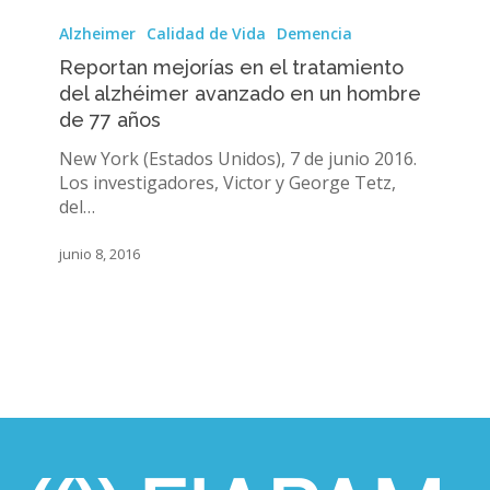
Reportan
mejorías
Alzheimer
Calidad de Vida
Demencia
en
Reportan mejorías en el tratamiento
el
del alzhéimer avanzado en un hombre
tratamiento
de 77 años
del
alzhéimer
New York (Estados Unidos), 7 de junio 2016.
avanzado
Los investigadores, Victor y George Tetz,
en
del…
un
hombre
junio 8, 2016
de
77
años