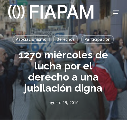
Skip
Menu
to
main
Close
content
Menu
Asociacionismo
Derechos
Participación
1270 miércoles de
lucha por el
derecho a una
jubilación digna
agosto 19, 2016