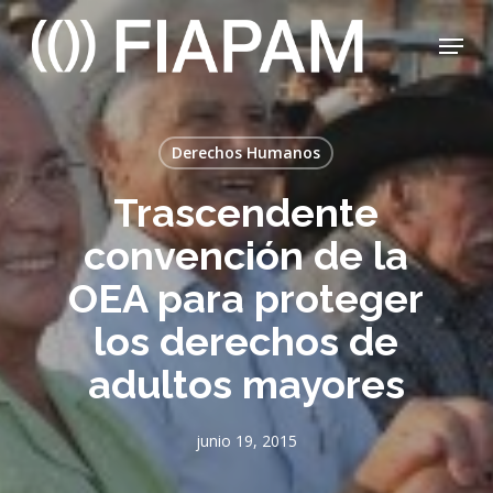
Skip
Menu
to
main
Close
content
Menu
Derechos Humanos
Trascendente
convención de la
OEA para proteger
los derechos de
adultos mayores
junio 19, 2015