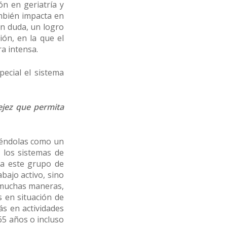
ón en geriatría y
ambién impacta en
in duda, un logro
ión, en la que el
a intensa.
ecial el sistema
ejez que permita
iéndolas como un
 los sistemas de
za este grupo de
bajo activo, sino
e muchas maneras,
s en situación de
s en actividades
 65 años o incluso