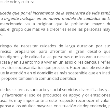
s de ocio y cultura.
sucede que por el incremento de la esperanza de vida tam
a urgente trabajar en un nuevo modelo de cuidados de l
 mencionado va a originar que la población mayor d
s, el grupo que más va a crecer es el de las personas ma
s.
iesgo de necesitar cuidados de larga duración por sus
reciso prepararse para afrontar el gran desafío qu
os dignos y de calidad a las personas que los van a necesi
 casa y en su entorno a vivir en un asilo o residencia. Prefi
servicios sociosanitarios que precisen. Hacer posible este d
ue la atención en el domicilio es más sostenible que en insti
o propone también la comunidad científica.
e los sistemas sanitario y social servicios diversificados y
 y favorecer el uso de productos de apoyo y orientacione
caso. Es muy importante a este respecto reconocer el valor
ispensa a los adultos mayores en situación de dependencia, 