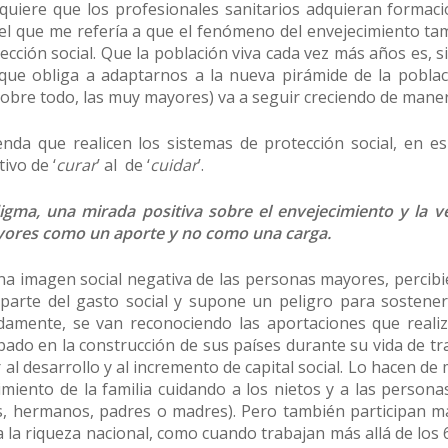
quiere que los profesionales sanitarios adquieran formaci
 el que me refería a que el fenómeno del envejecimiento t
ección social. Que la población viva cada vez más años es, s
que obliga a adaptarnos a la nueva pirámide de la poblac
obre todo, las muy mayores) va a seguir creciendo de maner
da que realicen los sistemas de protección social, en esp
ivo de ‘
curar
’ al de ‘
cuidar
’.
gma, una mirada positiva sobre el envejecimiento y la v
yores como un aporte y no como una carga.
na imagen social negativa de las personas mayores, percib
parte del gasto social y supone un peligro para sostener
damente, se van reconociendo las aportaciones que reali
pado en la construcción de sus países durante su vida de tra
l desarrollo y al incremento de capital social. Lo hacen d
iento de la familia cuidando a los nietos y a las persona
s, hermanos, padres o madres). Pero también participan má
 a la riqueza nacional, como cuando trabajan más allá de los