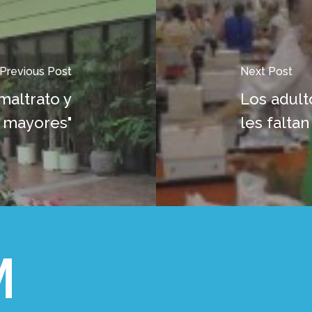
Previous Post
Next Post
maltrato y
Los adult
s mayores"
les falta