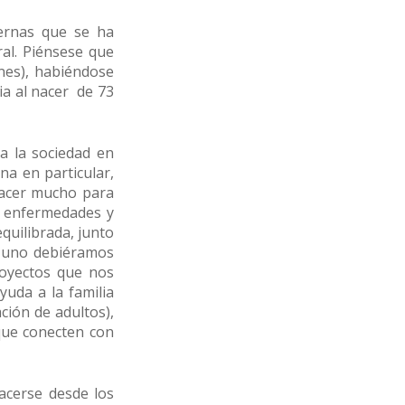
ernas que se ha
ral. Piénsese que
nes), habiéndose
ia al nacer de 73
a la sociedad en
na en particular,
 hacer mucho para
n enfermedades y
equilibrada, junto
da uno debiéramos
royectos que nos
yuda a la familia
ción de adultos),
que conecten con
acerse desde los