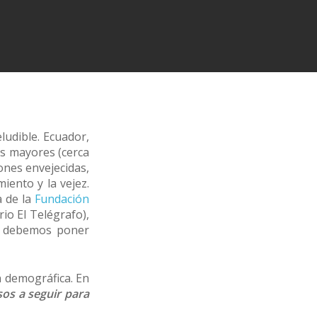
eludible. Ecuador,
os mayores (cerca
iones envejecidas,
iento y la vejez.
a de la
Fundación
rio El Telégrafo),
de debemos poner
n demográfica. En
sos a seguir para