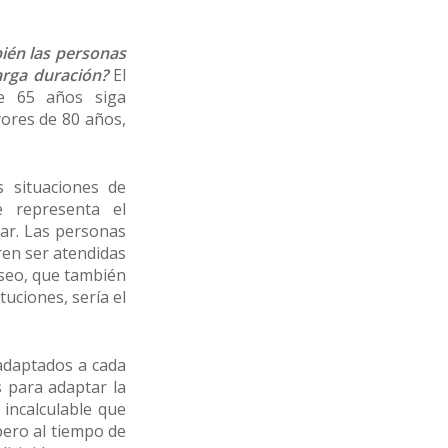
bién las personas
arga duración?
El
e 65 años siga
yores de 80 años,
 situaciones de
e representa el
tar. Las personas
eren ser atendidas
eseo, que también
tuciones, sería el
 adaptados a cada
s para adaptar la
 incalculable que
pero al tiempo de