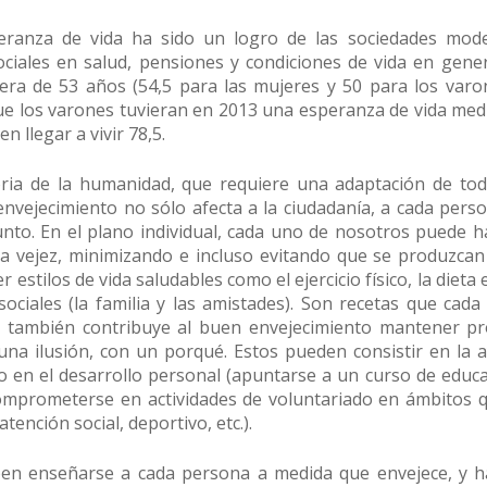
peranza de vida ha sido un logro de las sociedades mod
ciales en salud, pensiones y condiciones de vida en gene
era de 53 años (54,5 para las mujeres y 50 para los varo
que los varones tuvieran en 2013 una esperanza de vida med
 llegar a vivir 78,5.
ria de la humanidad, que requiere una adaptación de tod
nvejecimiento no sólo afecta a la ciudadanía, a cada perso
unto. En el plano individual, cada uno de nosotros puede
 la vejez, minimizando e incluso evitando que se produzca
estilos de vida saludables como el ejercicio físico, la dieta 
sociales (la familia y las amistades). Son recetas que ca
 Y también contribuye al buen envejecimiento mantener p
na ilusión, con un porqué. Estos pueden consistir en la a
o en el desarrollo personal (apuntarse a un curso de educa
omprometerse en actividades de voluntariado en ámbitos 
tención social, deportivo, etc.).
ben enseñarse a cada persona a medida que envejece, y h