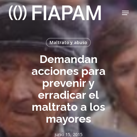
Skip
Menu
to
main
Close
content
Menu
Maltrato y abuso
Demandan
acciones para
prevenir y
erradicar el
maltrato a los
mayores
junio 15, 2015