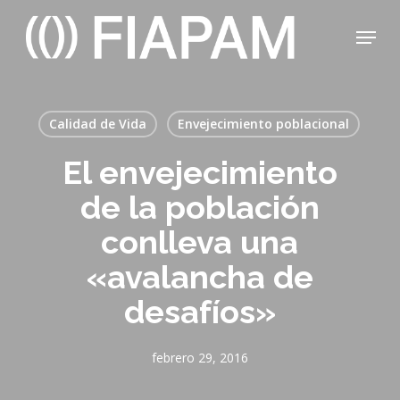
Skip
Menu
to
main
Close
content
Menu
Calidad de Vida
Envejecimiento poblacional
El envejecimiento
de la población
conlleva una
«avalancha de
desafíos»
febrero 29, 2016