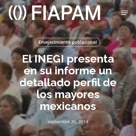
Skip
Menu
to
main
Close
content
Menu
Envejecimiento poblacional
El INEGI presenta
en su informe un
detallado perfil de
los mayores
mexicanos
septiembre 26, 2014