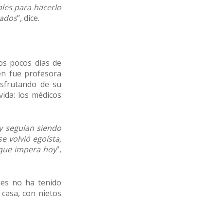
les para hacerlo
zados
”, dice.
os pocos días de
én fue profesora
isfrutando de su
ida: los médicos
 y seguían siendo
e volvió egoísta,
 que impera hoy
”,
ues no ha tenido
 casa, con nietos