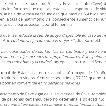
del Centro de Estudios de Vejez y Envejecimiento (Ceve) 
rios los factores que explican esta alza: la esperanza de vi
s, la baja de la tasa de fecundidad que pasó de 5,4 hijos po
n en la tasa de matrimonio y el consecuente aumento del nú
ento de la participación laboral femenina.
a que “
se reduzca la red de apoyo disponible en caso de n
onal de cuidadora ejercido por las mujeres
”, dice Kornfeld.
 particularidades de las familias ha cambiado y esto tien
in tener hijos ni redes de apoyo familiares. Principalment
es no tener hijos y la viudez
”, agrega la directora del Sena
acinal de Estadística, entre la población mayor de 60 añ
solteros o viudos. Y entre estas últimas, 77.223 que no tu
 podrían convertirse en “
huérfanos mayores
”.
tamento de Psicología de la Universidad de Chile, también 
al de personas cercanas, pero no determina la soledad. “
Lo 
ona tiene al envejecer, sea familiar o no. La familia actual