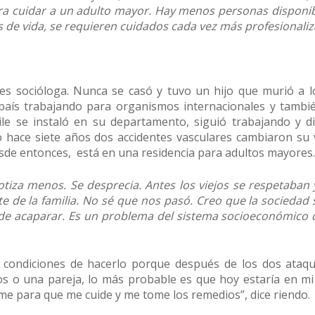
a cuidar a un adulto mayor. Hay menos personas disponib
s de vida, se requieren cuidados cada vez más profesionali
es socióloga. Nunca se casó y tuvo un hijo que murió a l
l país trabajando para organismos internacionales y tambi
ile se instaló en su departamento, siguió trabajando y d
 hace siete años dos accidentes vasculares cambiaron su v
Desde entonces, está en una residencia para adultos mayores.
cotiza menos. Se desprecia. Antes los viejos se respetaban
de la familia. No sé que nos pasó. Creo que la sociedad s
 de acaparar. Es un problema del sistema socioeconómico
n condiciones de hacerlo porque después de los dos ataq
os o una pareja, lo más probable es que hoy estaría en mi
me para que me cuide y me tome los remedios”, dice riendo.