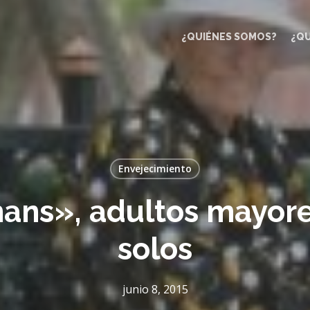
¿QUIÉNES SOMOS?
¿Q
Envejecimiento
hans», adultos mayore
solos
junio 8, 2015