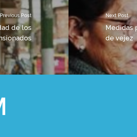
Previous Post
Next Post
dad de los
Medidas p
nsionados
de vejez