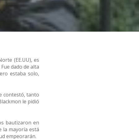
Norte (EE.UU), es
 Fue dado de alta
ero estaba solo,
e contestó, tanto
Blackmon le pidió
os bautizaron en
e la mayoría está
lud empeorarán.