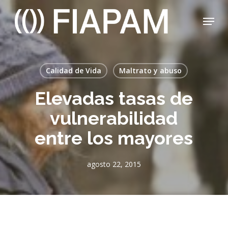
Skip
Menu
to
main
Close
content
Menu
Calidad de Vida
Maltrato y abuso
Elevadas tasas de
vulnerabilidad
entre los mayores
agosto 22, 2015