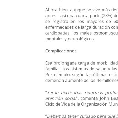
Ahora bien, aunque se vive más ti
antes: casi una cuarta parte (23%) d
se registra en los mayores de 6
enfermedades de larga duración como 
cardiopatías, los males osteomuscul
mentales y neurológicos.
Complicaciones
Esa prolongada carga de morbilidad 
familias, los sistemas de salud y l
Por ejemplo, según las últimas est
demencia aumente de los 44 millones 
“
Serán necesarias reformas profu
atención social
”, comenta John Bea
Ciclo de Vida de la Organización Mund
“
Debemos tener cuidado para que la