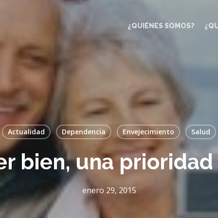
¿QUIÉNES SOMOS?
¿Q
Actualidad
Dependencia
Envejecimiento
Salud
r bien, una priorida
enero 29, 2015