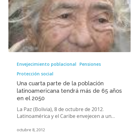
Una
cuarta
Envejecimiento poblacional
Pensiones
parte
Protección social
de
la
Una cuarta parte de la población
población
latinoamericana tendrá más de 65 años
latinoamericana
en el 2050
tendrá
La Paz (Bolivia), 8 de octubre de 2012.
más
Latinoamérica y el Caribe envejecen a un…
de
65
años
octubre 8, 2012
en