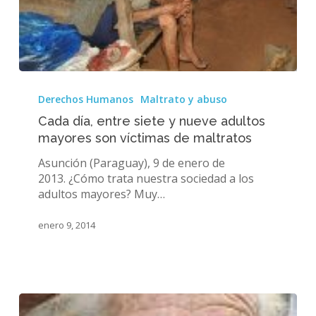
Cada
día,
Derechos Humanos
Maltrato y abuso
entre
Cada día, entre siete y nueve adultos
siete
mayores son víctimas de maltratos
y
nueve
Asunción (Paraguay), 9 de enero de
adultos
2013. ¿Cómo trata nuestra sociedad a los
mayores
adultos mayores? Muy…
son
víctimas
enero 9, 2014
de
maltratos