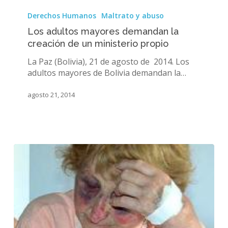
Los
adultos
Derechos Humanos
Maltrato y abuso
mayores
Los adultos mayores demandan la
demandan
creación de un ministerio propio
la
creación
La Paz (Bolivia), 21 de agosto de 2014. Los
de
adultos mayores de Bolivia demandan la…
un
ministerio
agosto 21, 2014
propio