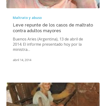
Leve
repunte
Maltrato y abuso
de
Leve repunte de los casos de maltrato
los
contra adultos mayores
casos
de
Buenos Aries (Argentina), 13 de abril de
maltrato
2014. El informe presentado hoy por la
contra
ministra…
adultos
mayores
abril 14, 2014