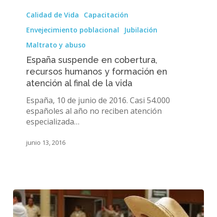
España
suspende
Calidad de Vida
Capacitación
en
Envejecimiento poblacional
Jubilación
cobertura,
recursos
Maltrato y abuso
humanos
España suspende en cobertura,
y
recursos humanos y formación en
formación
atención al final de la vida
en
atención
España, 10 de junio de 2016. Casi 54.000
al
españoles al año no reciben atención
final
especializada…
de
la
junio 13, 2016
vida