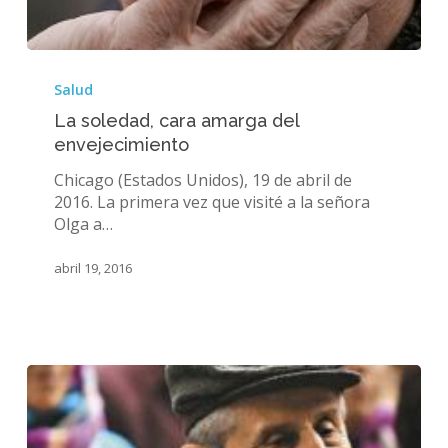
La
soledad,
Salud
cara
La soledad, cara amarga del
amarga
envejecimiento
del
envejecimiento
Chicago (Estados Unidos), 19 de abril de
2016. La primera vez que visité a la señora
Olga a…
abril 19, 2016