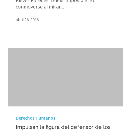
Kléver Paredes. Duele. Imposible no
estrés
conmoverse al mirar…
tras
las
abril 26, 2016
tragedias
Impulsan
la
Derechos Humanos
figura
Impulsan la figura del defensor de los
del