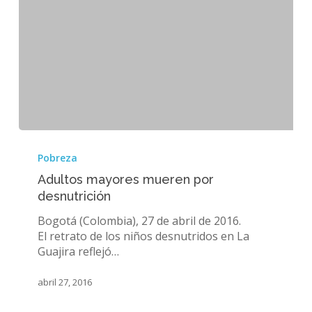
Adultos
mayores
Pobreza
mueren
Adultos mayores mueren por
por
desnutrición
desnutrición
Bogotá (Colombia), 27 de abril de 2016.
El retrato de los niños desnutridos en La
Guajira reflejó…
abril 27, 2016