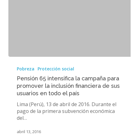
Pensión
65
Pobreza
Protección social
intensifica
Pensión 65 intensifica la campaña para
la
promover la inclusión financiera de sus
campaña
usuarios en todo el país
para
promover
Lima (Perú), 13 de abril de 2016. Durante el
la
pago de la primera subvención económica
inclusión
del…
financiera
de
abril 13, 2016
sus