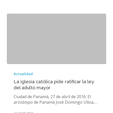
La
iglesia
Actualidad
católica
La iglesia católica pide ratificar la ley
pide
del adulto mayor
ratificar
la
Ciudad de Panamá, 27 de abril de 2016. El
ley
arzobispo de Panamá José Domingo Ulloa,…
del
adulto