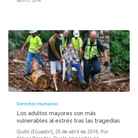
abril 27, 2016
mayor
Los
adultos
Derechos Humanos
mayores
Los adultos mayores son más
son
vulnerables al estrés tras las tragedias
más
vulnerables
Quito (Ecuador), 25 de abril de 2016. Por
al