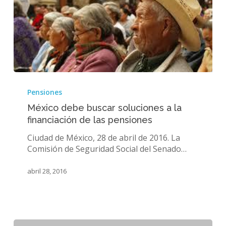
México
debe
Pensiones
buscar
México debe buscar soluciones a la
soluciones
financiación de las pensiones
a
la
Ciudad de México, 28 de abril de 2016. La
financiación
Comisión de Seguridad Social del Senado…
de
las
abril 28, 2016
pensiones