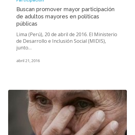
mayor
Buscan promover mayor participación
participación
de adultos mayores en políticas
de
públicas
adultos
mayores
Lima (Perú), 20 de abril de 2016. El Ministerio
en
de Desarrollo e Inclusión Social (MIDIS),
políticas
junto…
públicas
abril 21, 2016