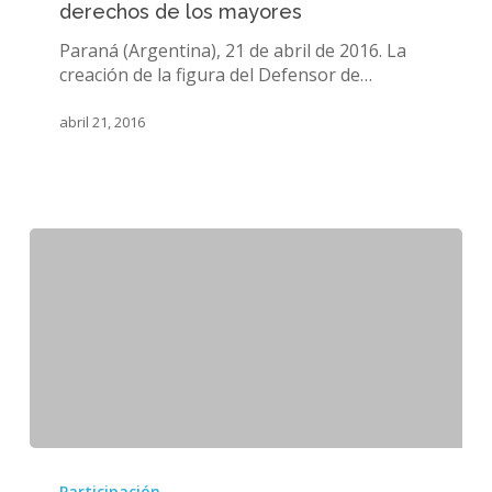
derechos de los mayores
defensor
de
Paraná (Argentina), 21 de abril de 2016. La
los
creación de la figura del Defensor de…
derechos
de
abril 21, 2016
los
mayores
Buscan
promover
Participación